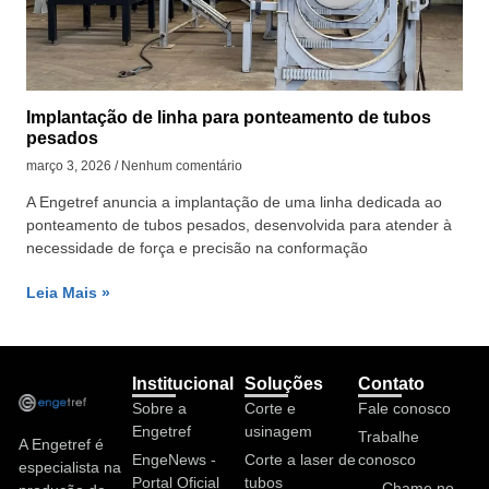
Implantação de linha para ponteamento de tubos
pesados
março 3, 2026
Nenhum comentário
A Engetref anuncia a implantação de uma linha dedicada ao
ponteamento de tubos pesados, desenvolvida para atender à
necessidade de força e precisão na conformação
Leia Mais »
Institucional
Soluções
Contato
Sobre a
Corte e
Fale conosco
Engetref
usinagem
Trabalhe
A Engetref é
EngeNews -
Corte a laser de
conosco
especialista na
Portal Oficial
tubos
Chame no