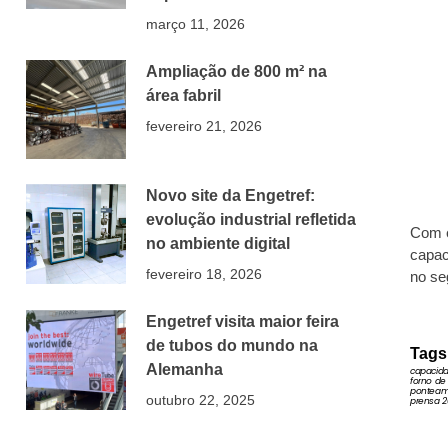
março 11, 2026
Ampliação de 800 m² na
área fabril
fevereiro 21, 2026
Novo site da Engetref:
evolução industrial refletida
Com e
no ambiente digital
capac
fevereiro 18, 2026
no s
Engetref visita maior feira
de tubos do mundo na
Tags
Alemanha
capacida
forno de
ponteam
outubro 22, 2025
prensa 2