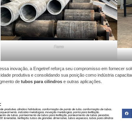
Forno
ssa inovação, a Engetref reforça seu compromisso em fornecer solu
idade produtiva e consolidando sua posição como indústria capacita
egmento de
tubos para cilindros
e outras aplicações.
:
de produtiva
,
cilindros hidráulicos
,
conformação de ponta de tubo
,
conformação de tubos
,
 aquecimento
,
indústria metalúrgica
,
inovação metalúrgica
,
ponta para trefilação
,
ento de tubos
,
ponteamento de tubos para trefilação
,
ponteamento de tubos pesados
,
00 toneladas
,
trefilação
,
tubos de grandes dimensões
,
tubos espessos
,
tubos para cilindros