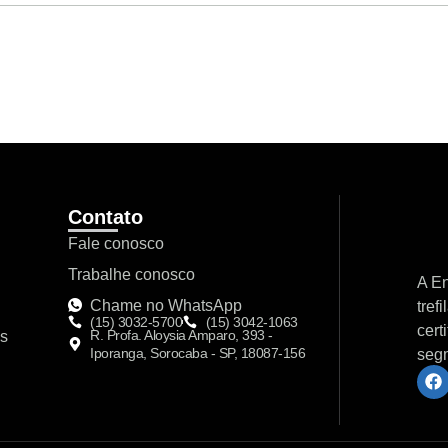
Contato
Fale conosco
Trabalhe conosco
A En
Chame no WhatsApp
tref
(15) 3032-5700
(15) 3042-1063
cert
R. Profa. Aloysia Amparo, 393 -
os
Iporanga, Sorocaba - SP, 18087-156
segm