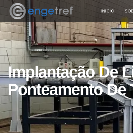
INÍCIO
SOB
Implantação De L
Ponteamento De 