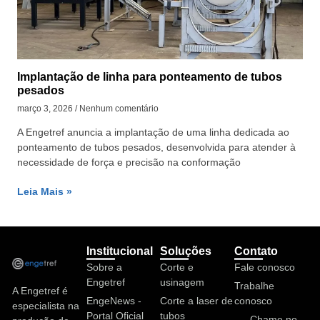
Implantação de linha para ponteamento de tubos
pesados
março 3, 2026
Nenhum comentário
A Engetref anuncia a implantação de uma linha dedicada ao
ponteamento de tubos pesados, desenvolvida para atender à
necessidade de força e precisão na conformação
Leia Mais »
Institucional
Soluções
Contato
Sobre a
Corte e
Fale conosco
Engetref
usinagem
Trabalhe
A Engetref é
EngeNews -
Corte a laser de
conosco
especialista na
Portal Oficial
tubos
Chame no