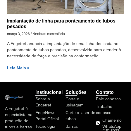
Implantação de linha para ponteamento de tubos
pesados
março 3, 2026
Nenhum comentário
A Engetref anuncia a implantação de uma linha dedicada ao
ponteamento de tubos pesados, desenvolvida para atender à
necessidade de força e precisão na conformação
Leia Mais »
Institucional
Soluções
Contato
Sobre a
Corte e
Fale conosco
Engetref
usinagem
Trabalhe
A Engetref é
EngeNews -
Corte a laser de
conosco
especialista na
Portal Oficial
tubos
Chame no
produção de
Tecnologia
Barras
WhatsApp
tubos e barras
(15) 3032-