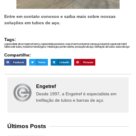
Entre em contato conosco e saiba mais sobre nossas
soluções em tubos de aço.
Tags:
capacidade de armazenamento
,
capacidade produtiva
,
crescimento industrial
,
estoque industrial
,
expansão fabril
,
fábrica de tubos
,
indústria metalúrgica
,
metalurgia
,
ponte rolante
,
produção de aço
,
trefilação de tubos
,
tubos de aço
Compartilhe:
Facebook
Twitter
LinkedIn
Pinterest
Engetref
Desde 1997, a Engetref é especialista em
trefilação de tubos e barras de aço.
Últimos Posts