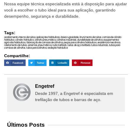
Nossa equipe técnica especializada está à disposição para ajudar
você a escolher o tubo ideal para sua aplicação, garantindo
desempenho, segurança e durabilidade.
Tags:
acabamento interno de tubos
,
aplicações hidráulicas
,
baixa rugosidade
,
brunimento de tubos
,
camisa de cilindro
hidráulico
,
cilindro hidráulico
,
cilindro pneumático
,
cilindros industriais
,
durabilidade de cilindros
,
equipamentos
agrícolas hidráulicos
,
fabricação de camisas de cilindros
,
peças para cilindros hidráulicos
,
resistência mecânica
,
roletamento de tubos
,
sistemas pneumáticos
,
tubo trefilado
,
tubos de aço trefilado
,
tubos industriais
,
tubos para
camisas de cilindros
,
tubos para cilindros
,
vedação hidráulica
Compartilhe:
Facebook
Twitter
LinkedIn
Pinterest
Engetref
Desde 1997, a Engetref é especialista em
trefilação de tubos e barras de aço.
Últimos Posts