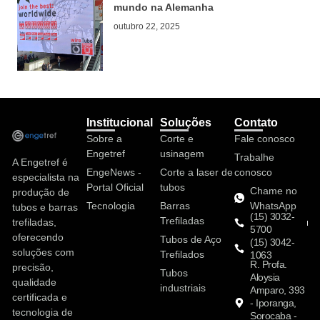
mundo na Alemanha
outubro 22, 2025
Institucional
Soluções
Contato
Sobre a
Corte e
Fale conosco
Engetref
usinagem
Trabalhe
A Engetref é
EngeNews -
Corte a laser de
conosco
especialista na
Portal Oficial
tubos
Chame no
produção de
Tecnologia
Barras
WhatsApp
tubos e barras
(15) 3032-
Trefiladas
trefiladas,
5700
oferecendo
Tubos de Aço
(15) 3042-
soluções com
Trefilados
1063
R. Profa.
precisão,
Tubos
Aloysia
qualidade
industriais
Amparo, 393
certificada e
- Iporanga,
tecnologia de
Sorocaba -