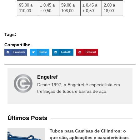
95,00 a
± 0,45 a
59,00 a
± 0,45 a
2,00 a
110,00
± 0,50
106,00
± 0,50
18,00
Tags:
Compartilhe:
Facebook
Twitter
LinkedIn
Pinterest
Engetref
Desde 1997, a Engetref é especialista em
trefilação de tubos e barras de aço.
Últimos Posts
Tubos para Camisas de Cilindros: o
que são, aplicações e características