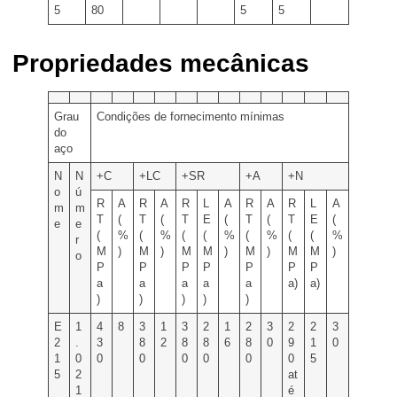
5
80
5
5
Propriedades mecânicas
Grau
Condições de fornecimento mínimas
do
aço
N
N
+C
+LC
+SR
+A
+N
o
ú
R
A
R
A
R
L
A
R
A
R
L
A
m
m
T
(
T
(
T
E
(
T
(
T
E
(
e
e
(
%
(
%
(
(
%
(
%
(
(
%
r
M
)
M
)
M
M
)
M
)
M
M
)
o
P
P
P
P
P
P
P
a
a
a
a
a
a)
a)
)
)
)
)
)
E
1
4
8
3
1
3
2
1
2
3
2
2
3
2
.
3
8
2
8
8
6
8
0
9
1
0
1
0
0
0
0
0
0
0
5
5
2
at
1
é