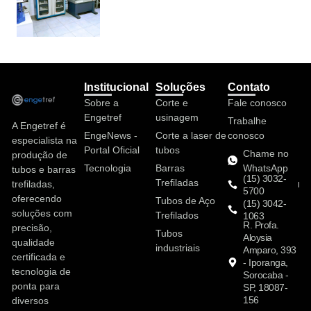
Institucional
Soluções
Contato
Sobre a
Corte e
Fale conosco
Engetref
usinagem
Trabalhe
A Engetref é
EngeNews -
Corte a laser de
conosco
especialista na
Portal Oficial
tubos
Chame no
produção de
Tecnologia
Barras
WhatsApp
tubos e barras
(15) 3032-
Trefiladas
trefiladas,
5700
oferecendo
Tubos de Aço
(15) 3042-
soluções com
Trefilados
1063
R. Profa.
precisão,
Tubos
Aloysia
qualidade
industriais
Amparo, 393
certificada e
- Iporanga,
tecnologia de
Sorocaba -
ponta para
SP, 18087-
156
diversos