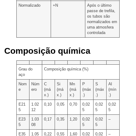
Normalizado
+N
Após o último
passe de trefila,
os tubos são
normalizados em
uma atmosfera
controlada
Composição química​
Grau do
Composição química (%)
aço
Nom
Núm
C
Si
Mn
P
S
Al
e
ero
(má
(má
(má
(máx
(máx
(mín
x.)
x.)
x.)
.)
.)
.)
E21
1.02
0,10
0,05
0,70
0,02
0,02
0,02
5
12
5
5
5
E23
1.03
0,17
0,35
1,20
0,02
0,02
–
5
08
5
5
E35
1.05
0,22
0,55
1,60
0,02
0,02
–