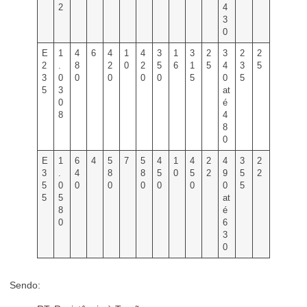
2
4
3
0
E
1
4
6
4
1
4
3
1
3
2
3
2
2
2
.
8
2
0
2
5
6
1
5
4
3
5
3
0
0
0
0
0
5
0
5
5
3
at
0
é
8
4
8
0
E
1
6
4
5
7
5
4
1
4
2
4
3
2
3
.
4
8
8
5
0
5
2
9
5
2
5
0
0
0
0
0
0
0
5
5
5
at
8
é
0
6
3
0
Sendo: