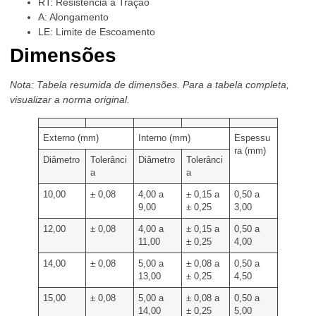
RT: Resistência à Tração
A: Alongamento
LE: Limite de Escoamento
Dimensões
Nota: Tabela resumida de dimensões. Para a tabela completa,
visualizar a norma original.
Externo (mm)
Interno (mm)
Espessu
ra (mm)
Diâmetro
Tolerânci
Diâmetro
Tolerânci
a
a
10,00
± 0,08
4,00 a
± 0,15 a
0,50 a
9,00
± 0,25
3,00
12,00
± 0,08
4,00 a
± 0,15 a
0,50 a
11,00
± 0,25
4,00
14,00
± 0,08
5,00 a
± 0,08 a
0,50 a
13,00
± 0,25
4,50
15,00
± 0,08
5,00 a
± 0,08 a
0,50 a
14,00
± 0,25
5,00