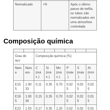
Normalizado
+N
Após o último
passe de trefila,
os tubos são
normalizados em
uma atmosfera
controlada
Composição química​
Grau do
Composição química (%)
aço
Nom
Núm
C
Si
Mn
P
S
Al
e
ero
(má
(má
(má
(máx
(máx
(mín
x.)
x.)
x.)
.)
.)
.)
E15
1.00
0,11
0,35
0,70
0,02
0,02
0,02
5
33
5
5
5
E19
1.00
0,15
0,35
0,70
0,02
0,02
0,01
5
34
5
5
5
E23
1.03
0,17
0,35
1,20
0,02
0,02
0,01