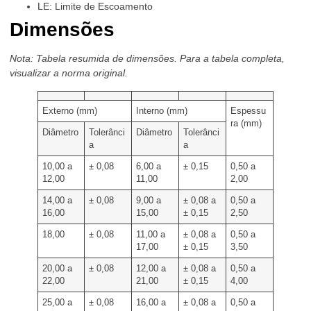
LE: Limite de Escoamento
Dimensões
Nota: Tabela resumida de dimensões. Para a tabela completa,
visualizar a norma original.
Externo (mm)
Interno (mm)
Espessu
ra (mm)
Diâmetro
Tolerânci
Diâmetro
Tolerânci
a
a
10,00 a
± 0,08
6,00 a
± 0,15
0,50 a
12,00
11,00
2,00
14,00 a
± 0,08
9,00 a
± 0,08 a
0,50 a
16,00
15,00
± 0,15
2,50
18,00
± 0,08
11,00 a
± 0,08 a
0,50 a
17,00
± 0,15
3,50
20,00 a
± 0,08
12,00 a
± 0,08 a
0,50 a
22,00
21,00
± 0,15
4,00
25,00 a
± 0,08
16,00 a
± 0,08 a
0,50 a