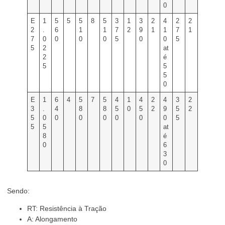
0
E
1
5
5
5
8
5
3
1
3
2
4
2
2
2
.
6
1
1
7
2
9
1
1
7
1
7
0
0
0
0
5
0
0
5
5
2
at
2
é
5
5
5
0
E
1
6
4
5
7
5
4
1
4
2
4
3
2
3
.
4
8
8
5
0
5
2
9
5
2
5
0
0
0
0
0
0
0
5
5
5
at
8
é
0
6
3
0
Sendo:
RT: Resistência à Tração
A: Alongamento