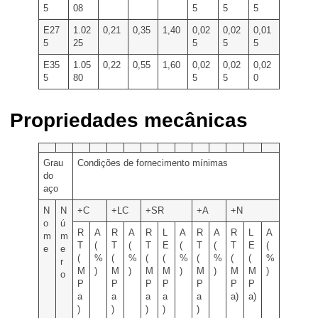
5
08
5
5
5
E27
1.02
0,21
0,35
1,40
0,02
0,02
0,01
5
25
5
5
5
E35
1.05
0,22
0,55
1,60
0,02
0,02
0,02
5
80
5
5
0
Propriedades mecânicas
Grau
Condições de fornecimento mínimas
do
aço
N
N
+C
+LC
+SR
+A
+N
o
ú
R
A
R
A
R
L
A
R
A
R
L
A
m
m
T
(
T
(
T
E
(
T
(
T
E
(
e
e
(
%
(
%
(
(
%
(
%
(
(
%
r
M
)
M
)
M
M
)
M
)
M
M
)
o
P
P
P
P
P
P
P
a
a
a
a
a
a)
a)
)
)
)
)
)