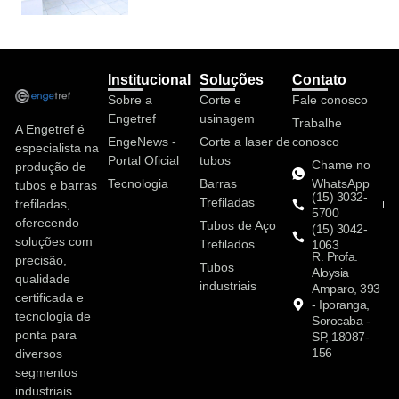
Institucional
Soluções
Contato
Sobre a
Corte e
Fale conosco
Engetref
usinagem
Trabalhe
A Engetref é
EngeNews -
Corte a laser de
conosco
especialista na
Portal Oficial
tubos
Chame no
produção de
Tecnologia
Barras
WhatsApp
tubos e barras
(15) 3032-
Trefiladas
trefiladas,
5700
oferecendo
Tubos de Aço
(15) 3042-
soluções com
Trefilados
1063
R. Profa.
precisão,
Tubos
Aloysia
qualidade
industriais
Amparo, 393
certificada e
- Iporanga,
tecnologia de
Sorocaba -
ponta para
SP, 18087-
156
diversos
segmentos
industriais.