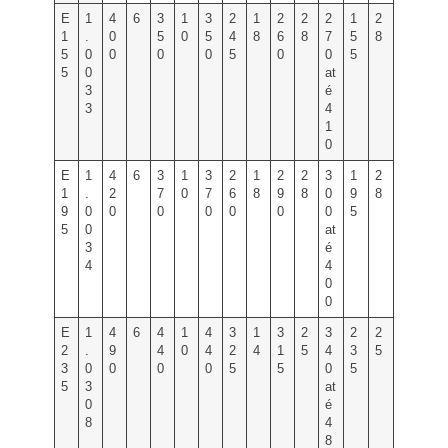
E
1
4
6
3
1
3
2
1
2
2
2
1
2
1
.
0
5
0
5
4
8
6
8
7
5
8
5
0
0
0
0
5
0
0
5
5
0
at
3
é
3
4
1
0
E
1
4
6
3
1
3
2
1
2
2
3
1
2
1
.
2
7
0
7
6
8
9
8
0
9
8
9
0
0
0
0
0
0
0
5
5
0
at
3
é
4
4
0
0
E
1
4
6
4
1
4
3
1
3
2
3
2
2
2
.
9
4
0
4
2
4
1
5
4
3
5
3
0
0
0
0
5
5
0
5
5
3
at
0
é
8
4
8